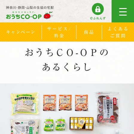
サービス/
よくある
キャンペーン
商品
料金
ご質問
おうちＣＯ-ＯＰの
あるくらし