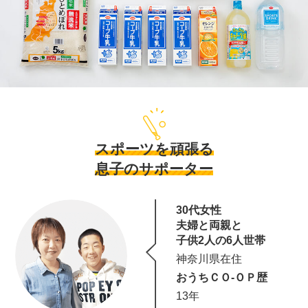
スポーツを頑張る
息子のサポーター
30代女性
夫婦と両親と
子供2人の6人世帯
神奈川県在住
おうちＣＯ-ＯＰ歴
13年