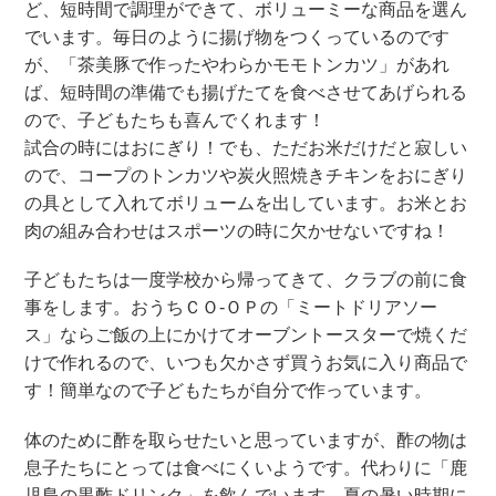
ど、短時間で調理ができて、ボリューミーな商品を選ん
でいます。毎日のように揚げ物をつくっているのです
が、「茶美豚で作ったやわらかモモトンカツ」があれ
ば、短時間の準備でも揚げたてを食べさせてあげられる
ので、子どもたちも喜んでくれます！
試合の時にはおにぎり！でも、ただお米だけだと寂しい
ので、コープのトンカツや炭火照焼きチキンをおにぎり
の具として入れてボリュームを出しています。お米とお
肉の組み合わせはスポーツの時に欠かせないですね！
子どもたちは一度学校から帰ってきて、クラブの前に食
事をします。おうちＣＯ-ＯＰの「ミートドリアソー
ス」ならご飯の上にかけてオーブントースターで焼くだ
けで作れるので、いつも欠かさず買うお気に入り商品で
す！簡単なので子どもたちが自分で作っています。
体のために酢を取らせたいと思っていますが、酢の物は
息子たちにとっては食べにくいようです。代わりに「鹿
児島の黒酢ドリンク」を飲んでいます。夏の暑い時期に