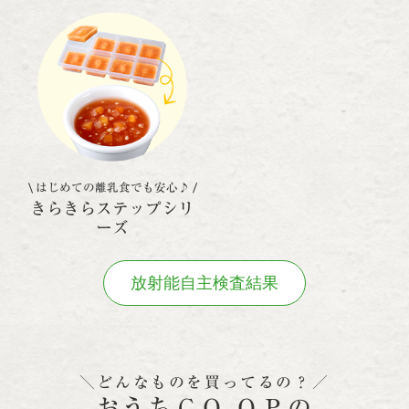
はじめての離乳食でも安心♪
きらきらステップ
シリ
ーズ
放射能自主検査結果
＼どんなものを買ってるの？／
おうちＣＯ-ＯＰの