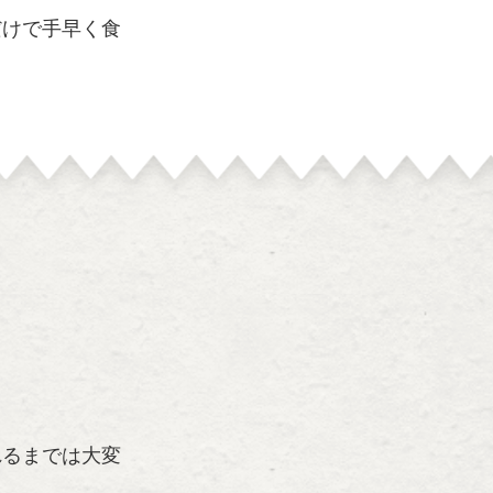
だけで手早く食
。
れるまでは大変