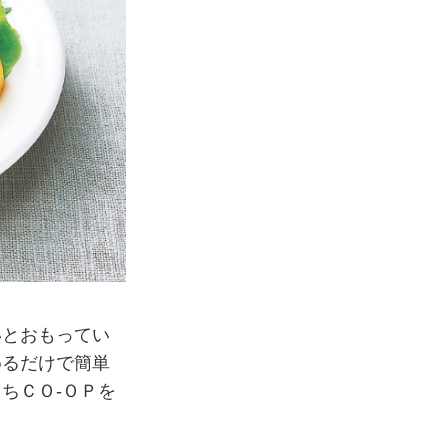
いとおもってい
めるだけで簡単
ちＣＯ-ＯＰを