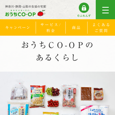
サービス/
よくある
キャンペーン
商品
料金
ご質問
おうちＣＯ-ＯＰの
あるくらし