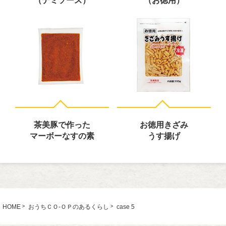
（デミソース）
（お徳用）
茶美豚で作った
お徳用きざみ
マーボーなすの素
うす揚げ
HOME
おうちＣＯ-ＯＰのあるくらし
case 5