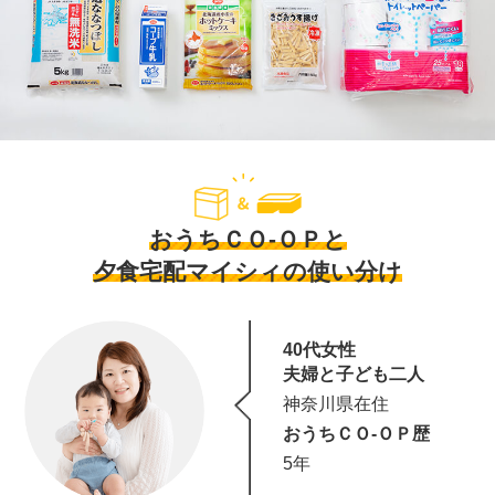
おうちＣＯ-ＯＰと
夕食宅配マイシィの使い分け
40代女性
夫婦と子ども二人
神奈川県在住
おうちＣＯ-ＯＰ歴
5年