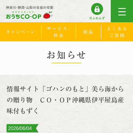
サービス/
よくある
キャンペーン
商品
料金
ご質問
お知らせ
情報サイト「ゴハンのもと」美ら海から
の贈り物 ＣＯ・ＯＰ沖縄県伊平屋島産
味付もずく
2026/06/04