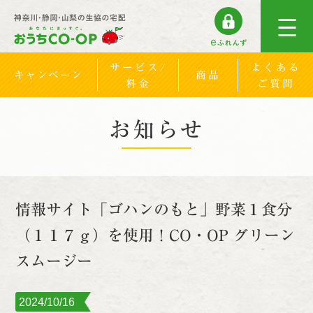
サービス/
よくある
キャンペーン
商品
料金
ご質問
お知らせ
情報サイト「ゴハンのもと」野菜１食分
（１１７ｇ）を使用！CO・OP グリーン
スムージー
2024/10/16